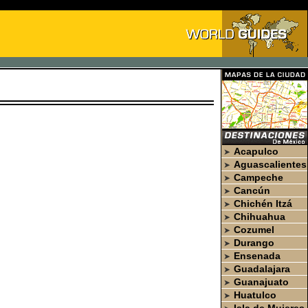
Acapulco
➤
Aguascalientes
➤
Campeche
➤
Cancún
➤
Chichén Itzá
➤
Chihuahua
➤
Cozumel
➤
Durango
➤
Ensenada
➤
Guadalajara
➤
Guanajuato
➤
Huatulco
➤