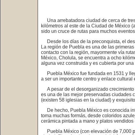
Una arrebatadora ciudad de cerca de tres m
kilómetros al este de la Ciudad de México 
sido un cruce de rutas para muchos eventos 
Desde los días de la preconquista, el dest
La región de Puebla es una de las primeras 
contacto con la región, mayormente vía ruta
México, Cholula, se encuentra a ocho kilóm
alguna vez construida y es cubierta por una 
Puebla México fue fundada en 1531 y llegó 
a ser un importante centro y enlace cultural
A pesar de el desorganizado crecimiento de 
es una de las mejor preservadas ciudades co
(existen 58 iglesias en la ciudad) y exquisito
De hecho, Puebla México es conocida inter
toma muchas formás, desde coloridos azulejo
cerámica pintada a mano y platos vendidos e
Puebla México (con elevación de 7,000 pies