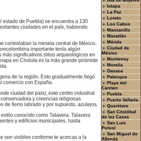
Isla de Mujeres
➤
Ixtapa
➤
La Paz
➤
Loreto
➤
l estado de Puebla) se encuentra a 130
Los Cabos
➤
ortantes ciudades en el país, habiendo
Manzanillo
➤
Mazatlán
➤
Mérida
➤
e controlaban la meseta central de México.
Ciudad de
➤
 precolombina importante tenía algún
México
 más significativos sitios arqueológicos en
Monterrey
➤
panapa en Cholula es la más grande pirámide
Morelia
➤
sta.
Oaxaca
➤
ena de la región. Esto gradualmente llegó
Palenque
➤
 al comercio con España.
Playa del
➤
Carmen
e ciudad del país), este centro industrial
Puebla
➤
 conservadora y creencias religiosas
Puerto Vallarta
➤
nes de fierro labrado y por supuesto, azulejos.
Querétaro
➤
San Cristóbal
➤
stilo conocido como Talavera. Talavera
de las Casas
entes y edificios municipales, hasta
San Luis
➤
Potosí
San Miguel de
➤
 son visibles conforme te acercas a la
Allende