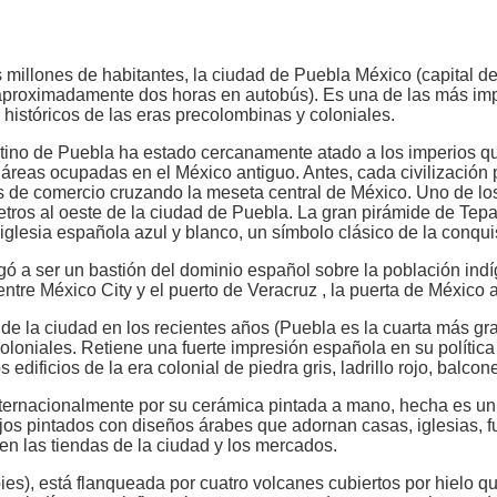
illones de habitantes, la ciudad de Puebla México (capital de
(aproximadamente dos horas en autobús). Es una de las más imp
históricos de las eras precolombinas y coloniales.
ino de Puebla ha estado cercanamente atado a los imperios qu
áreas ocupadas en el México antiguo. Antes, cada civilización
s de comercio cruzando la meseta central de México. Uno de los
etros al oeste de la ciudad de Puebla. La gran pirámide de Te
iglesia española azul y blanco, un símbolo clásico de la conqui
a ser un bastión del dominio español sobre la población indíg
 entre México City y el puerto de Veracruz , la puerta de México
la ciudad en los recientes años (Puebla es la cuarta más grand
loniales. Retiene una fuerte impresión española en su política
s edificios de la era colonial de piedra gris, ladrillo rojo, balco
nacionalmente por su cerámica pintada a mano, hecha es un e
s pintados con diseños árabes que adornan casas, iglesias, fu
n las tiendas de la ciudad y los mercados.
), está flanqueada por cuatro volcanes cubiertos por hielo que