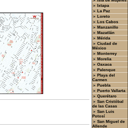
Isla de Mujeres
➤
Ixtapa
➤
La Paz
➤
Loreto
➤
Los Cabos
➤
Manzanillo
➤
Mazatlán
➤
Mérida
➤
Ciudad de
➤
México
Monterrey
➤
Morelia
➤
Oaxaca
➤
Palenque
➤
Playa del
➤
Carmen
Puebla
➤
Puerto Vallarta
➤
Querétaro
➤
San Cristóbal
➤
de las Casas
San Luis
➤
Potosí
San Miguel de
➤
Allende