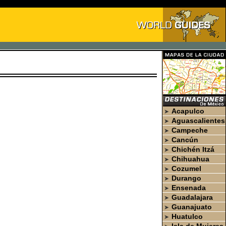
Acapulco
➤
Aguascalientes
➤
Campeche
➤
Cancún
➤
Chichén Itzá
➤
Chihuahua
➤
Cozumel
➤
Durango
➤
Ensenada
➤
Guadalajara
➤
Guanajuato
➤
Huatulco
➤