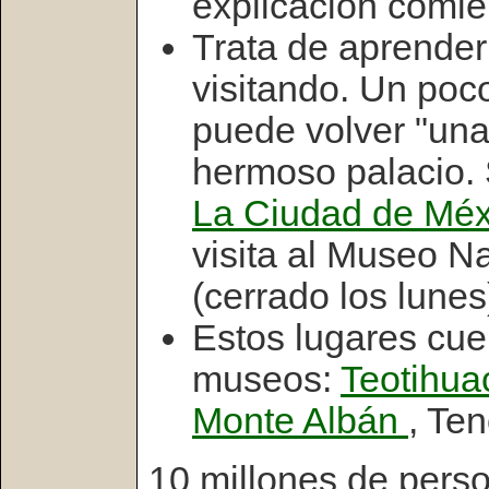
explicación comie
Trata de aprender 
visitando. Un poc
puede volver "una
hermoso palacio. S
La Ciudad de Mé
visita al Museo N
(cerrado los lunes
Estos lugares cue
museos:
Teotihu
Monte Albán
, Ten
10 millones de perso