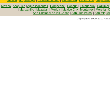
Mexico
|
Arqueología
|
Casa de cambio
|
Manejando
|
Ecoturismo
|
Viaje famil
Mexico
|
Acapulco
|
Aguascalientes
|
Campeche
|
Cancun
|
Chihuahua
|
Cozumel
|
Manzanillo
|
Mazatlan
|
Merida
|
Mexico City
|
Monterrey
|
Morelia
|
O
San Cristobal de las Casas
|
San Luis Potosi
|
San Miguel
Copyright © 1999-2010 Advan