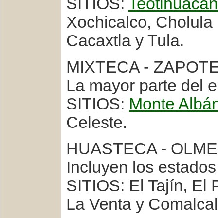
SITIOS:
Teotihuacá
Xochicalco, Cholula 
Cacaxtla y Tula.
MIXTECA - ZAPOT
La mayor parte del 
SITIOS:
Monte Albá
Celeste.
HUASTECA - OLM
Incluyen los estado
SITIOS: El Tajín, El
La Venta y Comalcal